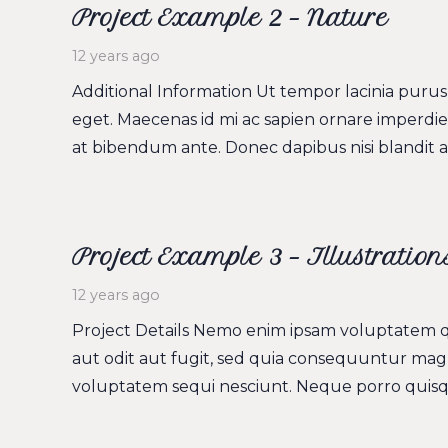
Project Example 2 – Nature
12 years ago
Additional Information Ut tempor lacinia purus, 
eget. Maecenas id mi ac sapien ornare imperdie
at bibendum ante. Donec dapibus nisi blandit
Project Example 3 – Illustration
12 years ago
Project Details Nemo enim ipsam voluptatem qu
aut odit aut fugit, sed quia consequuntur magn
voluptatem sequi nesciunt. Neque porro quisq