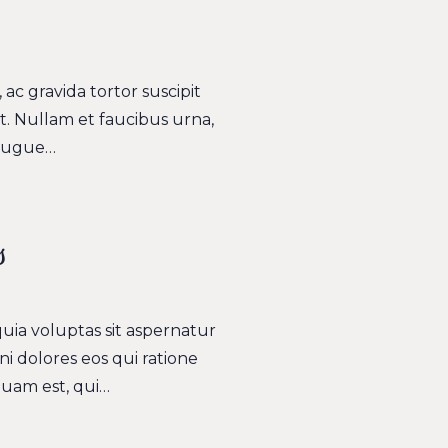
ac gravida tortor suscipit
t. Nullam et faucibus urna,
 augue…
s
ia voluptas sit aspernatur
i dolores eos qui ratione
uam est, qui…