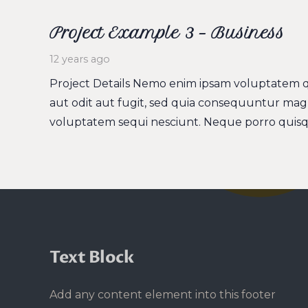
Project Example 3 – Business
12 years ago
Project Details Nemo enim ipsam voluptatem qu
aut odit aut fugit, sed quia consequuntur magn
voluptatem sequi nesciunt. Neque porro quisq
Text Block
Add any content element into this footer